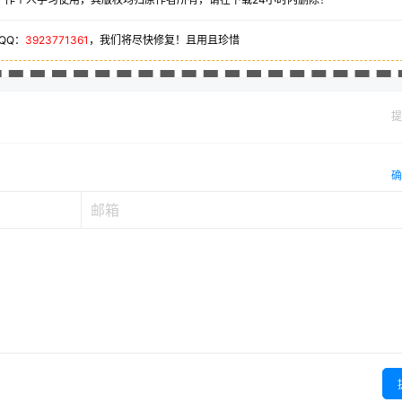
QQ：
3923771361
，我们将尽快修复！且用且珍惜
提
确