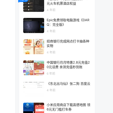
元火车机票酒店权益
4 年前
Epic免费领取电脑游戏《DAR
Q：完全版》
4 年前
招商银行完成网点打卡抽各种
实物
4 年前
中国银行月月特惠2.8元充值2
0元话费 亲测充值秒到账
6 年前
《东北出马仙》张二狗 百度云
4 年前
小米应用商店下载高德地图 领
6元无门槛打车券