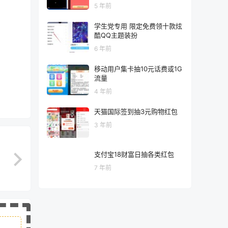
5 年前
学生党专用 限定免费领十款炫
酷QQ主题装扮
6 年前
移动用户集卡抽10元话费或1G
流量
4 年前
天猫国际签到抽3元购物红包
3 年前
支付宝18财富日抽各类红包
7 年前