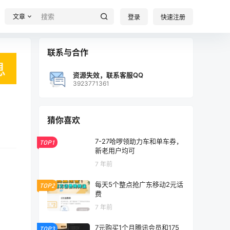
文章
登录
快速注册
联系与合作
资源失效，联系客服QQ
3923771361
猜你喜欢
7-27哈啰领助力车和单车券，
TOP1
新老用户均可
7 年前
每天5个整点抢广东移动2元话
TOP2
费
7 年前
7元购买1个月腾讯会员和175
TOP3