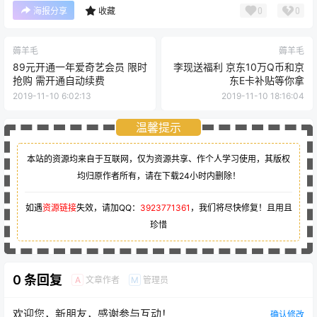
0
0
海报分享
收藏
薅羊毛
薅羊毛
89元开通一年爱奇艺会员 限时
李现送福利 京东10万Q币和京
抢购 需开通自动续费
东E卡补贴等你拿
2019-11-10 6:02:13
2019-11-10 18:16:04
温馨提示
本站的资源均来自于互联网，仅为资源共享、作个人学习使用，其版权
均归原作者所有，请在下载24小时内删除！
如遇
资源链接
失效，请加QQ：
3923771361
，我们将尽快修复！且用且
珍惜
0 条回复
文章作者
管理员
A
M
欢迎您，新朋友，感谢参与互动！
确认修改