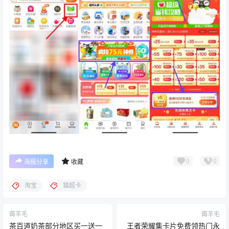
0
0
海报分享
收藏
淘宝
猫超卡
薅羊毛
薅羊毛
茶百道奶茶部分地区买一送一
王者荣耀集卡片免费领热门永