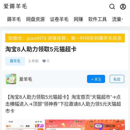
爱薅羊毛
薅羊毛
网盘资源
证卷羊毛
网赚
软件工具
流量卡
淘宝8人助力领取5元猫超卡
0
薅羊毛
3 年前
爱羊毛
关注
私信
【淘宝8人助力领取5元猫超卡】淘宝首页“天猫超市”->点
击横幅进入->顶部“领神券”下拉邀请8人助力领5元天猫超
市卡