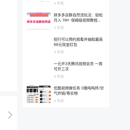
4 年前
拼多多店群自然流玩法：轻松
月入 1W+ 保姆级视频教程
（附上货、拍单工具）
3 年前
招行可以预约观看并抽取最高
88元现金红包
3 年前
一元开3天腾讯视频会员 一周
可开三次
4 年前
优酷视频做任务 0撸吨吨杯/空
气炸锅/等实物
4 年前