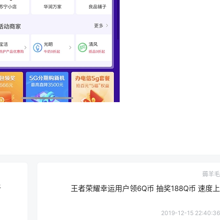
薅羊毛
折
王者荣耀幸运用户领6Q币 抽奖188Q币 速度上
2019-12-15 22:40:36