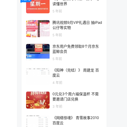
读懂世界
5 年前
腾讯视频9月VIP礼遇日 抽iPad
公仔等实物
5 年前
京东用户免费领取8个月京东
蓝鲸会员
5 年前
《阳神（完结）》 周建龙 百
度云
4 年前
0元兑3个周六福保温杯 不需
要邀请门店兑换
3 年前
《网络惊魂》 青雪故事2010
百度云