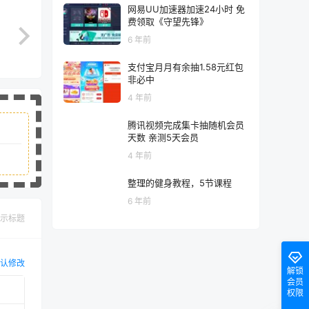
网易UU加速器加速24小时 免
费领取《守望先锋》
6 年前
支付宝月月有余抽1.58元红包
非必中
4 年前
腾讯视频完成集卡抽随机会员
天数 亲测5天会员
4 年前
整理的健身教程，5节课程
6 年前
示标题
认修改
解锁
会员
权限