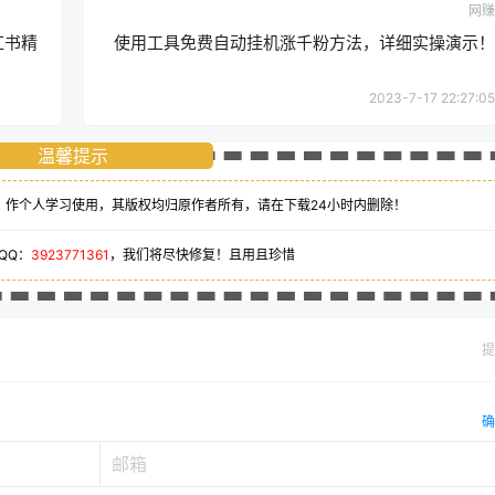
网赚
红书精
使用工具免费自动挂机涨千粉方法，详细实操演示！
2023-7-17 22:27:05
温馨提示
、作个人学习使用，其版权均归原作者所有，请在下载24小时内删除！
QQ：
3923771361
，我们将尽快修复！且用且珍惜
提
确