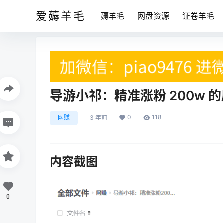
爱薅羊毛
薅羊毛
网盘资源
证卷羊毛
导游小祁：精准涨粉 200w
0
118
网赚
3 年前
内容截图
0