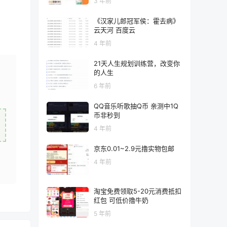
3 年前
《汉家儿郎冠军侯：霍去病》
云天河 百度云
4 年前
21天人生规划训练营，改变你
的人生
6 年前
QQ音乐听歌抽Q币 亲测中1Q
币非秒到
4 年前
京东0.01~2.9元撸实物包邮
4 年前
淘宝免费领取5-20元消费抵扣
红包 可低价撸牛奶
5 年前