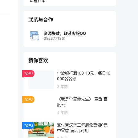
课程目录
联系与合作
资源失效，联系客服QQ
3923771361
猜你喜欢
宁波银行满100-10元，每日10
TOP1
000名名额
3 年前
《我是个算命先生》 章鱼 百
TOP2
度云
4 年前
支付宝汉堡王每周免费领0元
TOP3
中雪碧 满5元可用