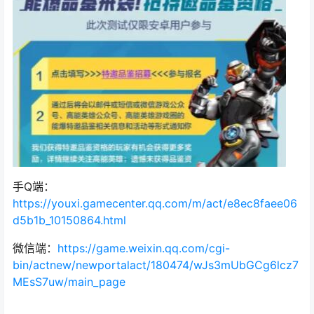
手Q端：
https://youxi.gamecenter.qq.com/m/act/e8ec8faee06
d5b1b_10150864.html
微信端：
https://game.weixin.qq.com/cgi-
bin/actnew/newportalact/180474/wJs3mUbGCg6lcz7
MEsS7uw/main_page