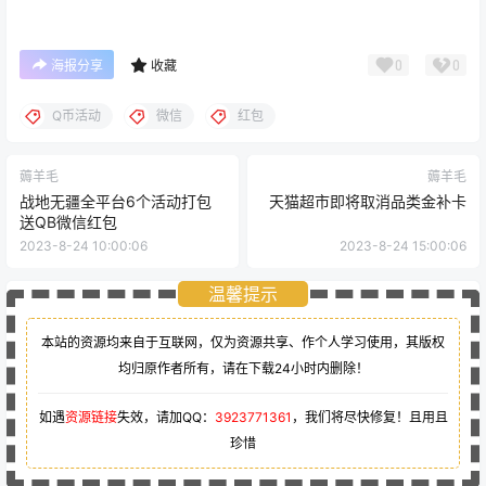
0
0
海报分享
收藏
Q币活动
微信
红包
薅羊毛
薅羊毛
战地无疆全平台6个活动打包
天猫超市即将取消品类金补卡
送QB微信红包
2023-8-24 10:00:06
2023-8-24 15:00:06
温馨提示
本站的资源均来自于互联网，仅为资源共享、作个人学习使用，其版权
均归原作者所有，请在下载24小时内删除！
如遇
资源链接
失效，请加QQ：
3923771361
，我们将尽快修复！且用且
珍惜