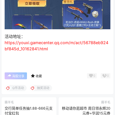
活动地址：
https://youxi.gamecenter.qq.com/m/act/56788eb924
bf845d_10162841.html
0
0
海报分享
收藏
Q币活动
抽奖活动
薅羊毛
薅羊毛
交行简单任务抽1.88-666元支
移动请你逛超市 周日领永辉20
付宝红包
元券+华润15元券