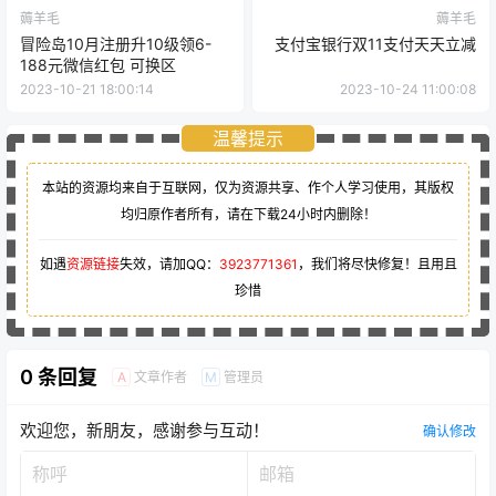
薅羊毛
薅羊毛
冒险岛10月注册升10级领6-
支付宝银行双11支付天天立减
188元微信红包 可换区
2023-10-21 18:00:14
2023-10-24 11:00:08
温馨提示
本站的资源均来自于互联网，仅为资源共享、作个人学习使用，其版权
均归原作者所有，请在下载24小时内删除！
如遇
资源链接
失效，请加QQ：
3923771361
，我们将尽快修复！且用且
珍惜
0 条回复
文章作者
管理员
A
M
欢迎您，新朋友，感谢参与互动！
确认修改