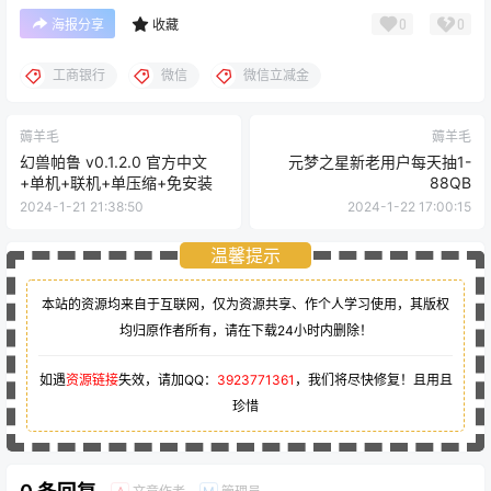
0
0
海报分享
收藏
工商银行
微信
微信立减金
薅羊毛
薅羊毛
幻兽帕鲁 v0.1.2.0 官方中文
元梦之星新老用户每天抽1-
+单机+联机+单压缩+免安装
88QB
2024-1-21 21:38:50
2024-1-22 17:00:15
温馨提示
本站的资源均来自于互联网，仅为资源共享、作个人学习使用，其版权
均归原作者所有，请在下载24小时内删除！
如遇
资源链接
失效，请加QQ：
3923771361
，我们将尽快修复！且用且
珍惜