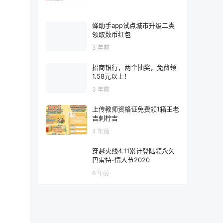
蜂助手app试点城市升级二类
领取数币红包
3 年前
招商银行，两个抽奖，免费领
1.58元以上！
3 年前
上传教师资格证免费领1箱王老
吉刺柠吉
4 年前
穿越火线4.11累计登陆领永久
巴雷特-情人节2020
6 年前