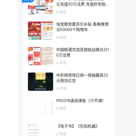
元充值50元话费 充值秒到账
速上
6 年前
淘宝聚划算百亿补贴 看春晚情
况50000个购物车
6 年前
中国联通完成答题挑战赛瓜分1
0万话费
4 年前
中彩网地球日摇一摇抽最高22
元微信红包
3 年前
PR2018速成课程（15节课）
6 年前
【电子书】《先知机器》
2 年前