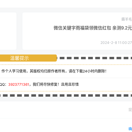
薅羊毛
微信关键字雨福袋领微信红包 亲测9.2元
2024-2-8 11:00:27
温馨提示
、作个人学习使用，其版权均归原作者所有，请在下载24小时内删除！
QQ：
3923771361
，我们将尽快修复！且用且珍惜
提
确