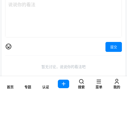
提交
暂无讨论，说说你的看法吧
首页
专题
认证
搜索
菜单
我的
联系与合作
资源失效，联系客服QQ
3923771361
Copyright © 2026
爱薅羊毛