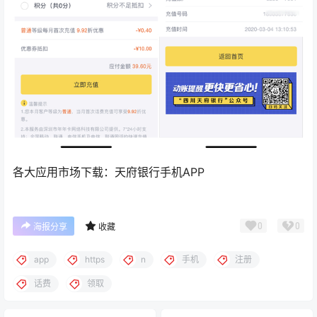
各大应用市场下载：天府银行手机APP
0
0
海报分享
收藏
app
https
n
手机
注册
话费
领取