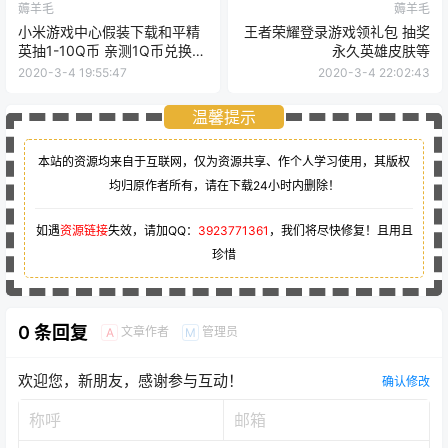
薅羊毛
薅羊毛
小米游戏中心假装下载和平精
王者荣耀登录游戏领礼包 抽奖
英抽1-10Q币 亲测1Q币兑换秒
永久英雄皮肤等
到
2020-3-4 19:55:47
2020-3-4 22:02:43
温馨提示
本站的资源均来自于互联网，仅为资源共享、作个人学习使用，其版权
均归原作者所有，请在下载24小时内删除！
如遇
资源链接
失效，请加QQ：
3923771361
，我们将尽快修复！且用且
珍惜
0 条回复
文章作者
管理员
A
M
欢迎您，新朋友，感谢参与互动！
确认修改