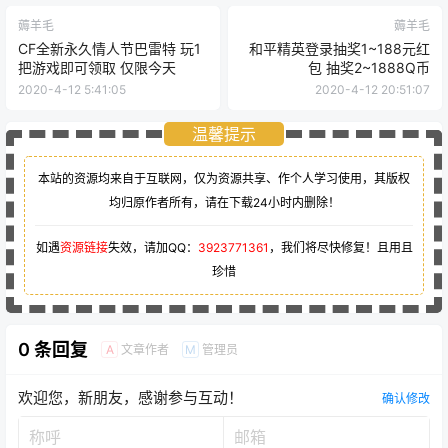
薅羊毛
薅羊毛
CF全新永久情人节巴雷特 玩1
和平精英登录抽奖1~188元红
把游戏即可领取 仅限今天
包 抽奖2~1888Q币
2020-4-12 5:41:05
2020-4-12 20:51:07
温馨提示
本站的资源均来自于互联网，仅为资源共享、作个人学习使用，其版权
均归原作者所有，请在下载24小时内删除！
如遇
资源链接
失效，请加QQ：
3923771361
，我们将尽快修复！且用且
珍惜
0 条回复
文章作者
管理员
A
M
欢迎您，新朋友，感谢参与互动！
确认修改