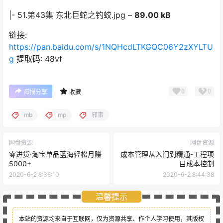
|- 51.第43集 东北巨蛇之钓蛟.jpg –
89.00 kB
链接:
https://pan.baidu.com/s/1NQHcdLTKGQC06Y2zXYLTU
g
提取码: 48vf
0
0
海报分享
收藏
mb
mp
邪事
网盘资源
网盘资源
零进货·淘宝单品蓝海轻松月赚
成本管理从入门到精通-工程项
5000+
目成本控制
2020-6-2 8:36:10
2020-6-2 8:44:38
温馨提示
本站的资源均来自于互联网，仅为资源共享、作个人学习使用，其版权